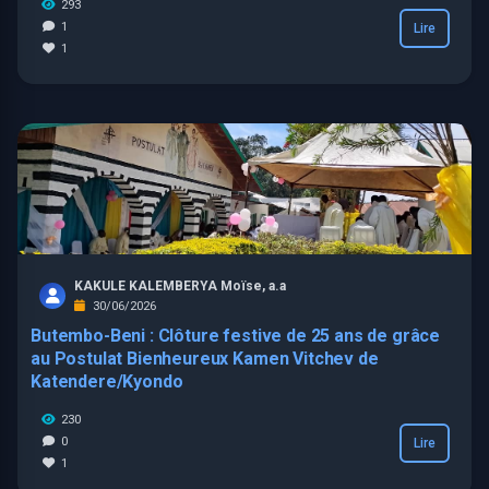
293
1
Lire
1
KAKULE KALEMBERYA Moïse, a.a
30/06/2026
Butembo-Beni : Clôture festive de 25 ans de grâce
au Postulat Bienheureux Kamen Vitchev de
Katendere/Kyondo
230
0
Lire
1