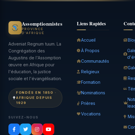
Assomptionnistes
Liens Rapides
Cont
PROVINCE
D'AFRIQUE
Accueil
Blo
Adveniat Regnum tuum. La
À Propos
Gal
Congrégation des
d'é
Augustins de l'Assomption
Communautés
œuvre en Afrique pour
Gal
l'éducation, la justice
Religieux
Res
sociale et l'évangélisation.
Formation
Té
Nominations
FONDÉS EN 1850 ·
AFRIQUE DEPUIS
Not
1929
Prières
lea
Vocations
Mis
SUIVEZ-NOUS
Con