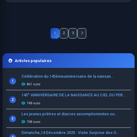
1
2
3
Articles populaires
Célébration du 145èmeanniversaire de la naissan...
1
861 vues
145ᵉ ANNIVERSAIRE DE LA NAISSANCE AU CIEL DU PER...
2
748 vues
Les jeunes prêtres et diacres assomptionnistes ou...
3
708 vues
Dimanche,14 Décembre 2025 : Visite Surprise des O...