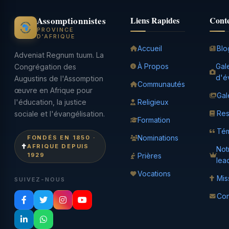
Assomptionnistes
Liens Rapides
Cont
PROVINCE
D'AFRIQUE
Accueil
Blo
Adveniat Regnum tuum. La
À Propos
Gal
Congrégation des
d'é
Augustins de l'Assomption
Communautés
œuvre en Afrique pour
Gal
l'éducation, la justice
Religieux
Res
sociale et l'évangélisation.
Formation
Té
Nominations
FONDÉS EN 1850 ·
AFRIQUE DEPUIS
Not
1929
Prières
lea
Vocations
Mis
SUIVEZ-NOUS
Con