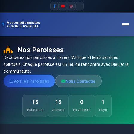
Assomptionnistes
PROVINCE D'AFRIQUE
Nos Paroisses
Découvrez nos paroisses à travers l'Afrique et leurs services
spirituels. Chaque paroisse est un lieu de rencontre avec Dieu et la
communauté.
Voir les Paroisses
Nous Contacter
15
15
0
1
Paroisses
Actives
En vedette
Pays