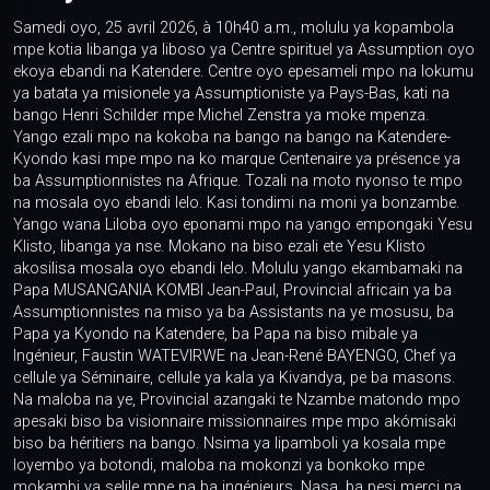
Samedi oyo, 25 avril 2026, à 10h40 a.m., molulu ya kopambola
mpe kotia libanga ya liboso ya Centre spirituel ya Assumption oyo
ekoya ebandi na Katendere. Centre oyo epesameli mpo na lokumu
ya batata ya misionele ya Assumptioniste ya Pays-Bas, kati na
bango Henri Schilder mpe Michel Zenstra ya moke mpenza.
Yango ezali mpo na kokoba na bango na bango na Katendere-
Kyondo kasi mpe mpo na ko marque Centenaire ya présence ya
ba Assumptionnistes na Afrique. Tozali na moto nyonso te mpo
na mosala oyo ebandi lelo. Kasi tondimi na moni ya bonzambe.
Yango wana Liloba oyo eponami mpo na yango empongaki Yesu
Klisto, libanga ya nse. Mokano na biso ezali ete Yesu Klisto
akosilisa mosala oyo ebandi lelo. Molulu yango ekambamaki na
Papa MUSANGANIA KOMBI Jean-Paul, Provincial africain ya ba
Assumptionnistes na miso ya ba Assistants na ye mosusu, ba
Papa ya Kyondo na Katendere, ba Papa na biso mibale ya
Ingénieur, Faustin WATEVIRWE na Jean-René BAYENGO, Chef ya
cellule ya Séminaire, cellule ya kala ya Kivandya, pe ba masons.
Na maloba na ye, Provincial azangaki te Nzambe matondo mpo
apesaki biso ba visionnaire missionnaires mpe mpo akómisaki
biso ba héritiers na bango. Nsima ya lipamboli ya kosala mpe
loyembo ya botondi, maloba na mokonzi ya bonkoko mpe
mokambi ya selile mpe na ba ingénieurs. Nasa, ba pesi merci na