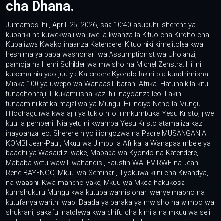
cha Dhana.
Jumamosi hii, Aprili 25, 2026, saa 10:40 asubuhi, sherehe ya
kubariki na kuwekwaji wa jiwe la kwanza la Kituo cha Kiroho cha
Kupalizwa Kwako inaanza Katendere. Kituo hiki kimejitolea kwa
heshima ya baba washonari wa Assumptionist wa Uholanzi,
pamoja na Henri Schilder wa mwisho na Michel Zenstra. Hii ni
kusema nia yao juu ya Katendere-Kyondo lakini pia kuadhimisha
Miaka 100 ya uwepo wa Wanaasili barani Afrika. Hatuna kila kitu
tunachohitaji ili kukamilisha kazi hii inayoanza leo. Lakini
tunaamini katika majaliwa ya Mungu. Hii ndiyo Neno la Mungu
lililochaguliwa kwa ajili ya tukio hilo lilimkumbuka Yesu Kristo, jiwe
kuu la pembeni. Nia yetu ni kwamba Yesu Kristo atamaliza kazi
inayoanza leo. Sherehe hiyo iliongozwa na Padre MUSANGANIA
KOMBI Jean-Paul, Mkuu wa Jimbo la Afrika la Wanapaa mbele ya
baadhi ya Wasaidizi wake, Mababa wa Kyondo na Katendere,
Mababa wetu wawili wahandisi, Faustin WATEVIRWE na Jean-
René BAYENGO, Mkuu wa Seminari, iliyokuwa kiini cha Kivandya,
na waashi. Kwa maneno yake, Mkuu wa Mkoa hakukosa
kumshukuru Mungu kwa kutupa wamisionari wenye maono na
kutufanya warithi wao. Baada ya baraka ya mwisho na wimbo wa
shukrani, sakafu inatolewa kwa chifu cha kimila na mkuu wa seli