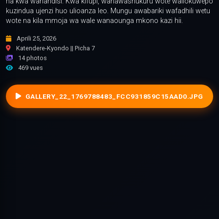
na kwa wahandisi. Kwa kifupi, wanawashukuru wote waliokuwepo
kuzindua ujenzi huo ulioanza leo. Mungu awabariki wafadhili wetu
wote na kila mmoja wa wale wanaounga mkono kazi hii.
Aprili 25, 2026
Katendere-Kyondo || Picha 7
14 photos
469 vues
GALLERY_22_1769788483_FCC931859C15AAD0.JPG